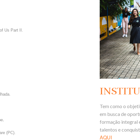
f Us Part II.
INSTITU
lhada.
Tem como o objetiv
em busca de oport
.
pe
formação integral 
talentos e conquis
are (PC).
AQUI