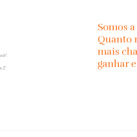
Somos a 
Quanto m
mais ch
cê”.
ganhar e
a 2”.