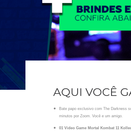
AQUI VOCÊ 
Bate papo exclusivo com The Darkness s
minutos por Zoom. Você e um amigo.
01 Video Game Mortal Kombat 11 Kollect