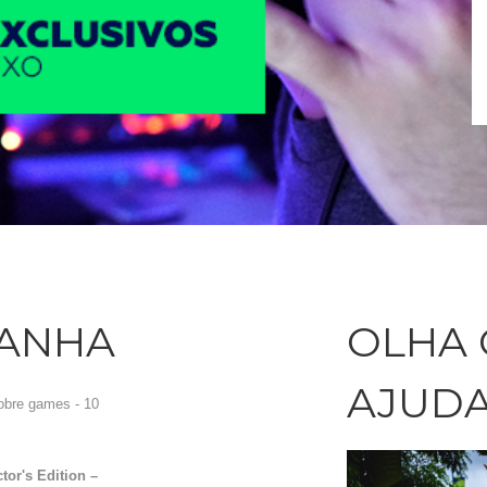
GANHA
OLHA
AJUD
obre games - 10
or's Edition –